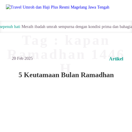
Hubungi
enuh hati
Meraih ibadah umrah sempurna dengan kondisi prima dan bahagia.
Kami
Tag : kapan
Ramadhan 1446
20 Feb 2025
Artikel
H
5 Keutamaan Bulan Ramadhan