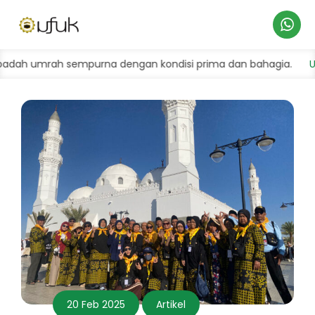
Hubungi
h sempurna dengan kondisi prima dan bahagia.
Umroh Hema
Kami
20 Feb 2025
Artikel