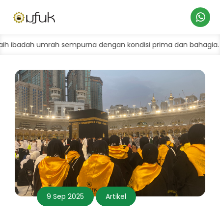
Hubungi
 umrah sempurna dengan kondisi prima dan bahagia.
Umroh
Kami
9 Sep 2025
Artikel