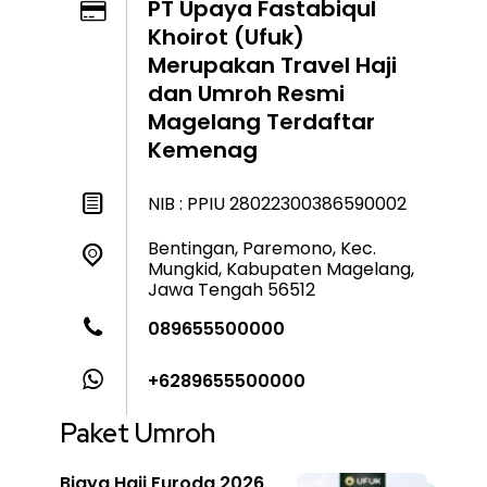
PT Upaya Fastabiqul
Khoirot (Ufuk)
Merupakan Travel Haji
dan Umroh Resmi
Magelang Terdaftar
Kemenag
NIB : PPIU 28022300386590002
Bentingan, Paremono, Kec.
Mungkid, Kabupaten Magelang,
Jawa Tengah 56512
089655500000
+6289655500000
Paket Umroh
Biaya Haji Furoda 2026