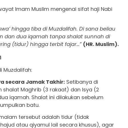
iwayat Imam Muslim mengenai sifat haji Nabi
a’ hingga tiba di Muzdalifah. Di sana beliau
an dan dua iqamah tanpa shalat sunnah di
ng (tidur) hingga terbit fajar…”
(HR. Muslim).
h
i Muzdalifah:
ya secara Jamak Takhir:
Setibanya di
 shalat Maghrib (3 rakaat) dan Isya (2
ua iqamah. Shalat ini dilakukan sebelum
umpulkan batu.
alam tersebut adalah tidur (tidak
jud atau qiyamul lail secara khusus), agar