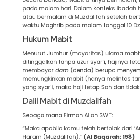
pada malam hari. Dalam konteks ibadah ha
atau bermalam di Muzdalifah setelah bert
waktu Maghrib pada malam tanggal 10 Dzulhi
Hukum Mabit
Menurut Jumhur (mayoritas) ulama mabi
ditinggalkan tanpa uzur syar’i, hajinya t
membayar
dam
(denda) berupa menyembe
memungkinkan mabit (hanya melintas ta
yang syar’i, maka haji tetap Sah dan ti
Dalil Mabit di Muzdalifah
Sebagaimana Firman Allah SWT:
“Maka apabila kamu telah bertolak dari ‘Ar
Haram (Muzdalifah).”
(Al Baqarah: 198)