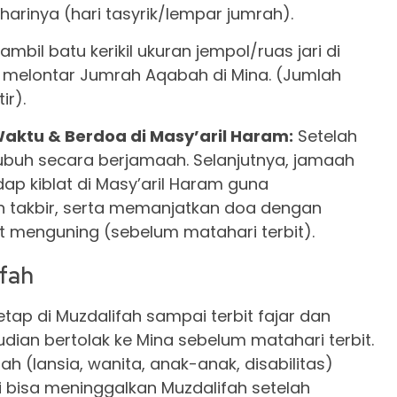
harinya (hari tasyrik/lempar jumrah).
il batu kerikil ukuran jempol/ruas jari di
n melontar Jumrah Aqabah di Mina. (Jumlah
ir).
aktu & Berdoa di Masy’aril Haram:
Setelah
 Subuh secara berjamaah. Selanjutnya, jamaah
ap kiblat di Masy’aril Haram guna
 takbir, serta memanjatkan doa dengan
 menguning (sebelum matahari terbit).
ifah
tap di Muzdalifah sampai terbit fajar dan
ian bertolak ke Mina sebelum matahari terbit.
 (lansia, wanita, anak-anak, disabilitas)
 bisa meninggalkan Muzdalifah setelah