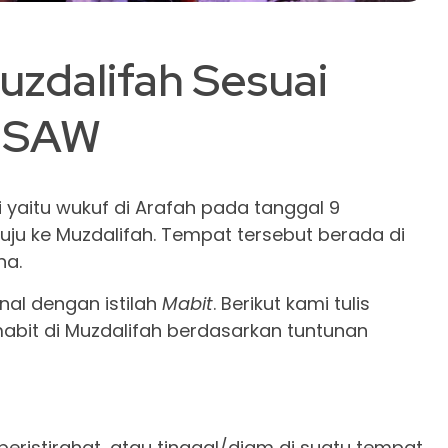
Muzdalifah Sesuai
h SAW
 yaitu wukuf di Arafah pada tanggal 9
nuju ke Muzdalifah. Tempat tersebut berada di
na.
nal dengan istilah
Mabit
. Berikut kami tulis
mabit di Muzdalifah berdasarkan tuntunan
eristirahat, atau tinggal/diam di suatu tempat