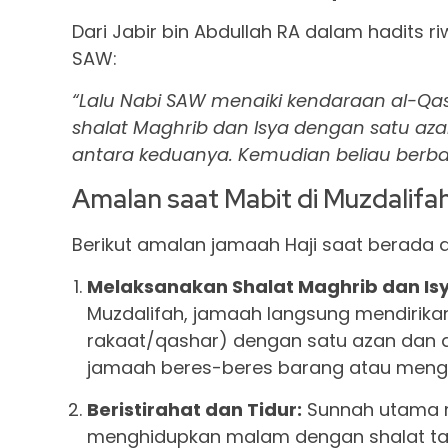
Dari Jabir bin Abdullah RA dalam hadits r
SAW:
“Lalu Nabi SAW menaiki kendaraan al-Qasw
shalat Maghrib dan Isya dengan satu az
antara keduanya. Kemudian beliau berbari
Amalan saat Mabit di Muzdalifa
Berikut amalan jamaah Haji saat berada d
Melaksanakan Shalat Maghrib dan Is
Muzdalifah, jamaah langsung mendirikan
rakaat/qashar) dengan satu azan dan d
jamaah beres-beres barang atau meng
Beristirahat dan Tidur:
Sunnah utama m
menghidupkan malam dengan shalat taha