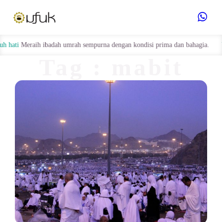
Hubungi
ti
Meraih ibadah umrah sempurna dengan kondisi prima dan bahagia.
Umro
Kami
Tag : mabit
muzdalifah