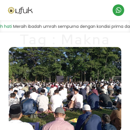
Hubungi
ti
Meraih ibadah umrah sempurna dengan kondisi prima dan ba
Tag : Makna
Kami
Idul Fitri