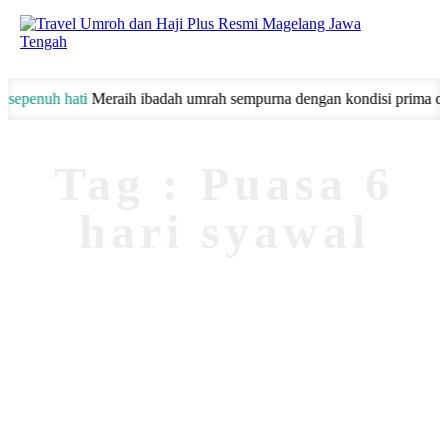
Hubungi
penuh hati
Meraih ibadah umrah sempurna dengan kondisi prima dan b
Kami
Tag : Puasa 6
hari syawal