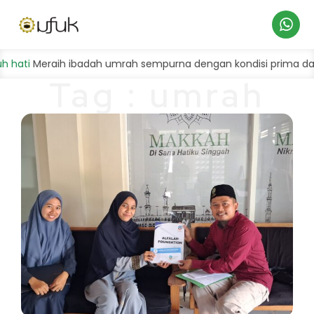
Hubungi
ti
Meraih ibadah umrah sempurna dengan kondisi prima dan ba
Tag : umrah
Kami
sambil
bersedekah