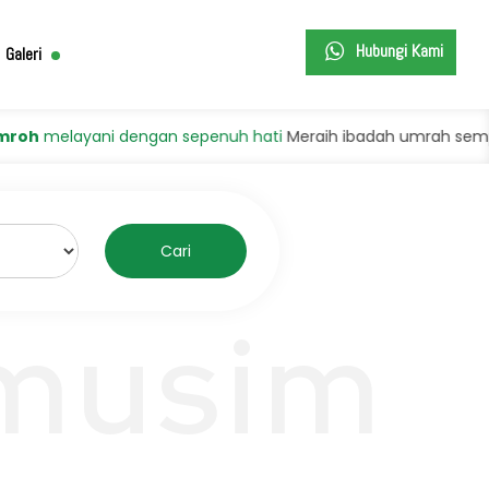
Hubungi Kami
Galeri
elayani dengan sepenuh hati
Meraih ibadah umrah sempurna de
Cari
 musim