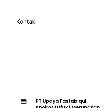
Kontak
PT Upaya Fastabiqul
Khoirot (Ufuk) Merupakan