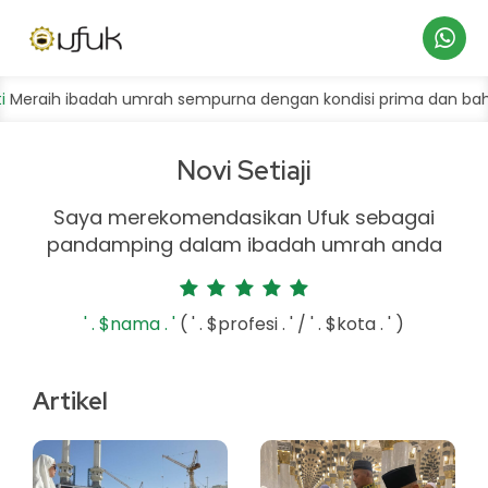
Hubungi
ih ibadah umrah sempurna dengan kondisi prima dan bahagia.
Kami
Novi Setiaji
Saya merekomendasikan Ufuk sebagai
pandamping dalam ibadah umrah anda
' . $nama . '
( ' . $profesi . ' / ' . $kota . ' )
Artikel