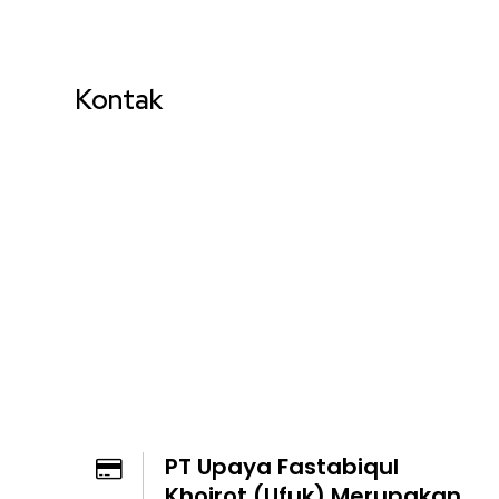
Kontak
PT Upaya Fastabiqul
Khoirot (Ufuk) Merupakan