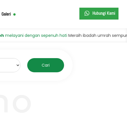
Hubungi Kami
Galeri
yani dengan sepenuh hati
Meraih ibadah umrah sempurna deng
Cari
ho