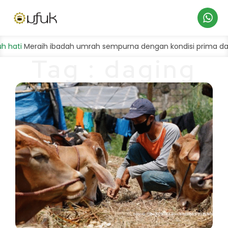
Hubungi
ati
Meraih ibadah umrah sempurna dengan kondisi prima dan b
Tag : daging
Kami
kurban
magelang