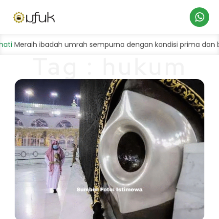
Hubungi
eraih ibadah umrah sempurna dengan kondisi prima dan bahag
Tag : hukum
Kami
mencium Hajar
Aswad