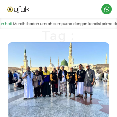
Hubungi
ti
Meraih ibadah umrah sempurna dengan kondisi prima dan ba
Tag :
Kami
keutamaan
makkah