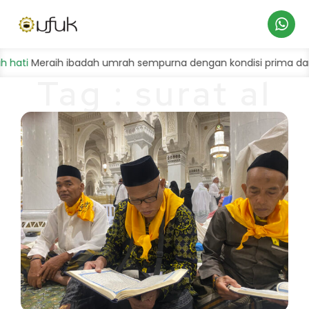
Hubungi
ti
Meraih ibadah umrah sempurna dengan kondisi prima dan ba
Tag : surat al
Kami
‘ashr