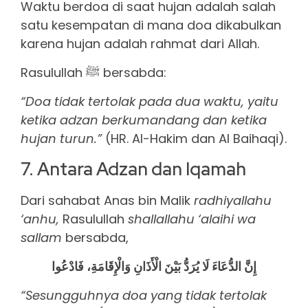
Waktu berdoa di saat hujan adalah salah
satu kesempatan di mana doa dikabulkan
karena hujan adalah rahmat dari Allah.
Rasulullah ﷺ bersabda:
“Doa tidak tertolak pada dua waktu, yaitu
ketika adzan berkumandang dan ketika
hujan turun.”
(HR. Al-Hakim dan Al Baihaqi).
7. Antara Adzan dan Iqamah
Dari sahabat Anas bin Malik
radhiyallahu
‘anhu,
Rasulullah
shallallahu ‘alaihi wa
sallam
bersabda,
إِنَّ الدُّعَاءَ لَا يُرَدُّ بَيْنَ الْأَذَانِ وَالْإِقَامَةِ، فَادْعُوا
“Sesungguhnya doa yang tidak tertolak