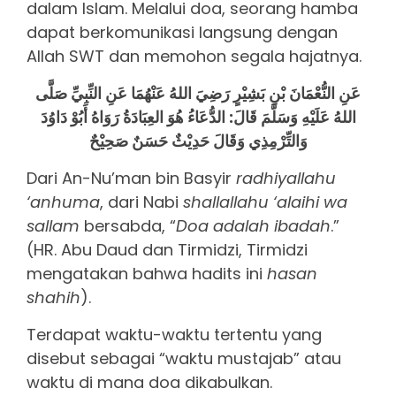
dalam Islam. Melalui doa, seorang hamba
dapat berkomunikasi langsung dengan
Allah SWT dan memohon segala hajatnya.
عَنِ النُّعْمَانَ بْنِ بَشِيْرٍ رَضِيَ اللهُ عَنْهُمَا عَنِ النِّبِيِّ صَلَّى
اللهُ عَلَيْهِ وَسَلَّمَ قَالَ: الدُّعَاءُ هُوَ العِبَادَةُ رَوَاهُ أَبُوْ دَاوُدَ
وَالتِّرْمِذِي وَقَالَ حَدِيْثٌ حَسَنٌ صَحِيْحٌ
Dari An-Nu’man bin Basyir
radhiyallahu
‘anhuma
, dari Nabi
shallallahu ‘alaihi wa
sallam
bersabda, “
Doa adalah ibadah
.”
(HR. Abu Daud dan Tirmidzi, Tirmidzi
mengatakan bahwa hadits ini
hasan
shahih
).
Terdapat waktu-waktu tertentu yang
disebut sebagai “waktu mustajab” atau
waktu di mana doa dikabulkan.