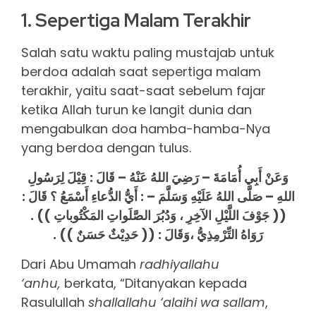
1. Sepertiga Malam Terakhir
Salah satu waktu paling mustajab untuk
berdoa adalah saat sepertiga malam
terakhir, yaitu saat-saat sebelum fajar
ketika Allah turun ke langit dunia dan
mengabulkan doa hamba-hamba-Nya
yang berdoa dengan tulus.
وَعَنْ أَبِي أُمَامَةَ – رَضِيَ اللهُ عَنْهُ – قَالَ : قِيْلَ لِرَسُولِ
اللهِ – صَلَّى اللهُ عَلَيْهِ وَسَلَّمَ – : أَيُّ الدُّعاءِ أَسْمَعُ ؟ قَالَ :
(( جَوْفَ اللَّيْلِ الآخِرِ ، وَدُبُرَ الصَّلَواتِ المَكْتُوباتِ )) .
رَوَاهُ التِّرْمِذِيُّ ،وَقَالَ : (( حَدِيْثٌ حَسَنٌ )) .
Dari Abu Umamah
radhiyallahu
‘anhu,
berkata, “Ditanyakan kepada
Rasulullah
shallallahu ‘alaihi wa sallam
,