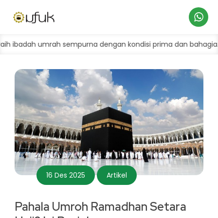
Hubungi
ah umrah sempurna dengan kondisi prima dan bahagia.
Umr
Kami
16 Des 2025
Artikel
Pahala Umroh Ramadhan Setara